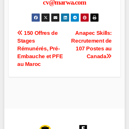
cv@marwa.com
Post
150 Offres de
Anapec Skills:
Stages
Recrutement de
navigation
Rémunérés, Pré-
107 Postes au
Embauche et PFE
Canada
au Maroc