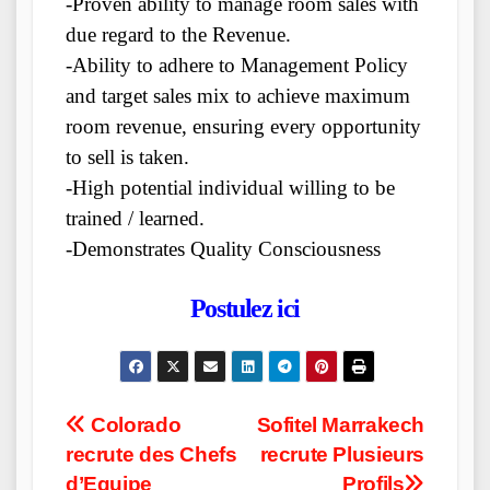
-Proven ability to manage room sales with
due regard to the Revenue.
-Ability to adhere to Management Policy
and target sales mix to achieve maximum
room revenue, ensuring every opportunity
to sell is taken.
-High potential individual willing to be
trained / learned.
-Demonstrates Quality Consciousness
Postulez ici
Post
Colorado
Sofitel Marrakech
recrute des Chefs
recrute Plusieurs
navigation
d’Equipe
Profils