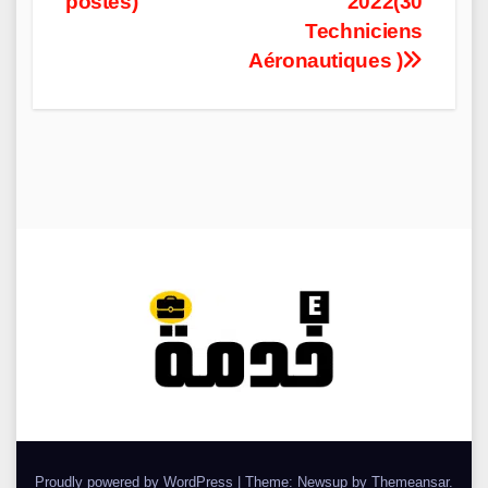
postes)
2022(30
Techniciens
Aéronautiques )
Proudly powered by WordPress
|
Theme: Newsup by
Themeansar
.