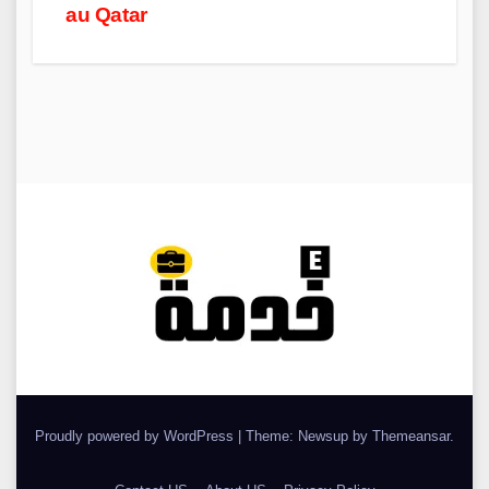
au Qatar
Proudly powered by WordPress
|
Theme: Newsup by
Themeansar
.