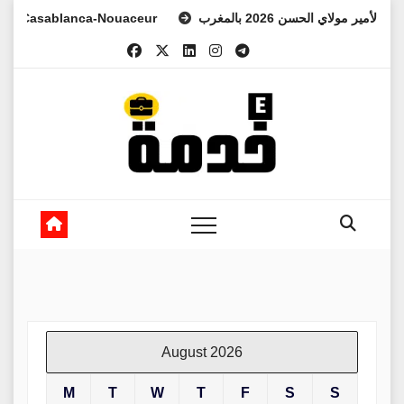
Skip
asablanca-Nouaceur
لعهد الأمير مولاي الحسن 2026 بالمغرب
to
content
August 2026
M
T
W
T
F
S
S