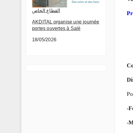
القطاع الخاص
Pr
AKDITAL organise une journée
portes ouvertes à Salé
18/05/2026
Co
Di
Po
-F
-M