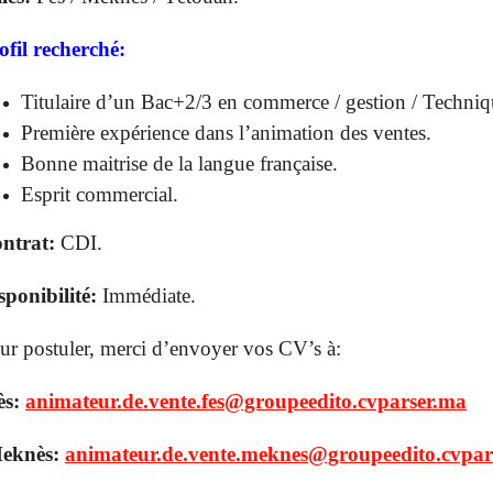
ofil recherché:
Titulaire d’un Bac+2/3 en commerce / gestion / Techniq
Première expérience dans l’animation des ventes.
Bonne maitrise de la langue française.
Esprit commercial.
ntrat:
CDI.
sponibilité:
Immédiate.
ur postuler, merci d’envoyer vos CV’s à:
ès:
animateur.de.vente.fes@groupeedito.cvparser.ma
eknès:
animateur.de.vente.meknes@groupeedito.cvpar