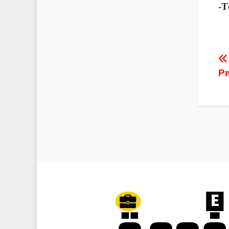
-T
P
Pr
n