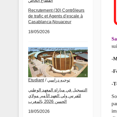
القطاع الخاص
Recrutement (30) Contrôleurs
de trafic et Agents d’escale à
Casablanca-Nouaceur
18/05/2026
Sa
su
-M
-F
Etudiant
/
توجيه دراسي
-T
التسجيل في مباراة المعهد الوطني
So
للفرس ولي العهد الأمير مولاي
الحسن 2026 بالمغرب
pa
im
18/05/2026