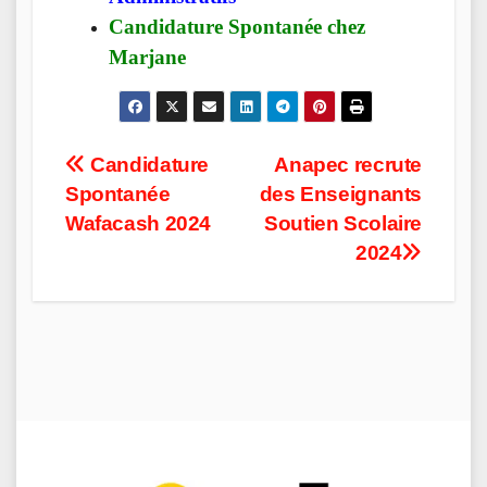
Candidature Spontanée chez
Marjane
Post
Candidature
Anapec recrute
Spontanée
des Enseignants
navigation
Wafacash 2024
Soutien Scolaire
2024