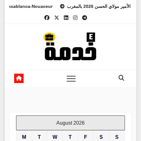
Skip
asablanca-Nouaceur
لعهد الأمير مولاي الحسن 2026 بالمغرب
to
content
August 2026
M
T
W
T
F
S
S