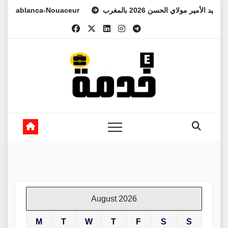
Skip
blanca-Nouaceur
لي العهد الأمير مولاي الحسن 2026 بالمغرب
to
content
August 2026
M
T
W
T
F
S
S