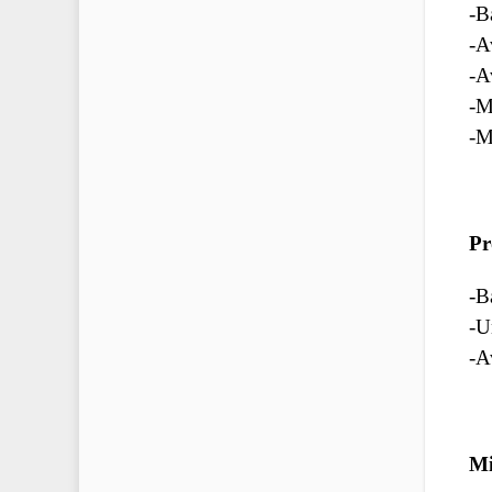
-B
-A
-A
-M
-M
Pr
-B
-U
-A
Mi