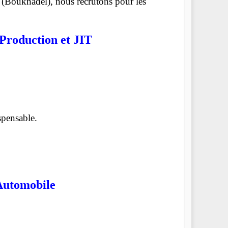
 (Bouknadel), nous recrutons pour les
 Production et JIT
spensable.
utomobile