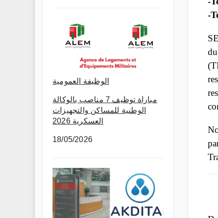
-T
-T
SE
du
(T
re
الوظيفة العمومية
re
مباراة توظيف 7 مناصب بالوكالة
co
الوطنية للمساكن والتجهيزات
العسكرية 2026
No
18/05/2026
pa
Tr