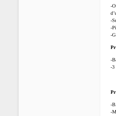
-O
d’
-S
-P
-G
Pr
-B
-3
Pr
-B
-M