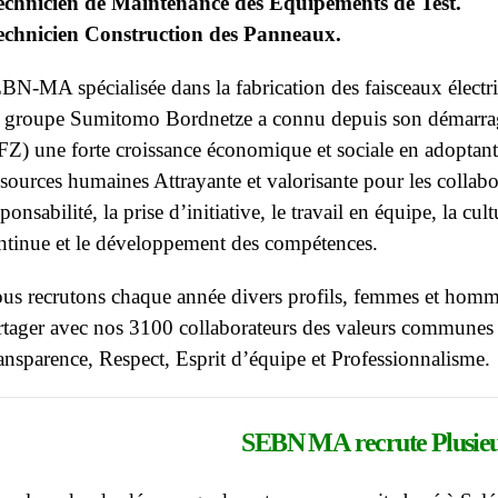
echnicien de Maintenance des Equipements de Test.
echnicien Construction des Panneaux.
BN-MA spécialisée dans la fabrication des faisceaux électri
 groupe Sumitomo Bordnetze a connu depuis son démarrag
FZ) une forte croissance économique et sociale en adoptant
ssources humaines Attrayante et valorisante pour les collabor
sponsabilité, la prise d’initiative, le travail en équipe, la cu
ntinue et le développement des compétences.
us recrutons chaque année divers profils, femmes et homme
rtager avec nos 3100 collaborateurs des valeurs communes t
ansparence, Respect, Esprit d’équipe et Professionnalisme.
SEBN MA
recrute Plusieu