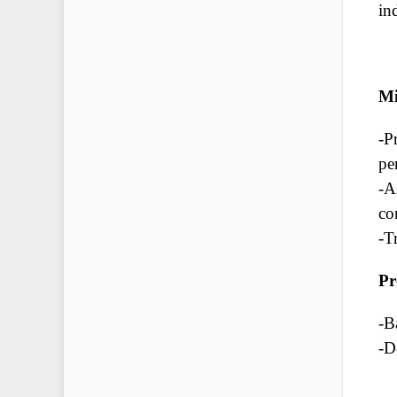
ind
Mi
-P
pe
-A
co
-T
Pr
-B
-D