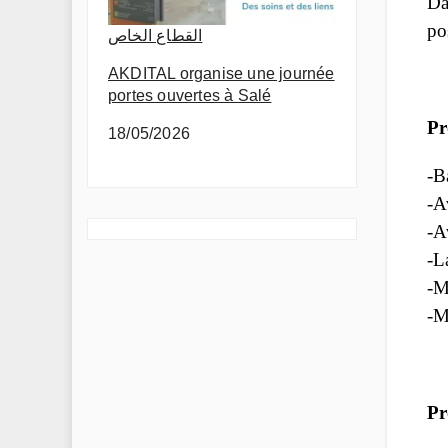
Da
po
القطاع الخاص
AKDITAL organise une journée
portes ouvertes à Salé
Pr
18/05/2026
-B
-A
-A
-L
-M
-M
Pr