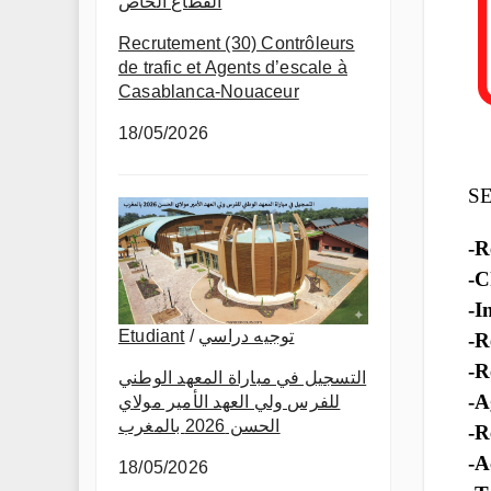
القطاع الخاص
Recrutement (30) Contrôleurs
de trafic et Agents d’escale à
Casablanca-Nouaceur
18/05/2026
SE
-R
-C
-I
Etudiant
/
توجيه دراسي
-R
-R
التسجيل في مباراة المعهد الوطني
-A
للفرس ولي العهد الأمير مولاي
الحسن 2026 بالمغرب
-R
-A
18/05/2026