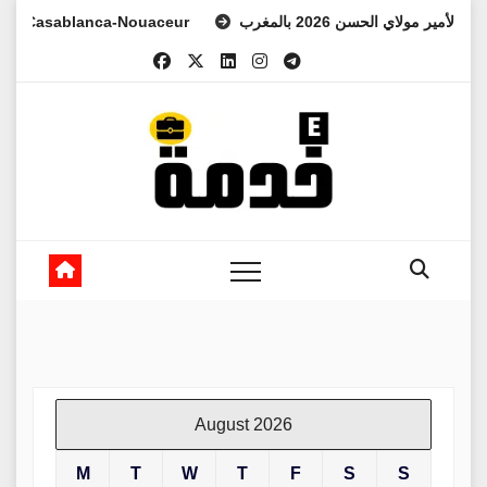
Skip
asablanca-Nouaceur
لعهد الأمير مولاي الحسن 2026 بالمغرب
to
content
August 2026
M
T
W
T
F
S
S