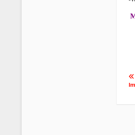
M
P
Im
n