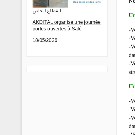
No
القطاع الخاص
Un
AKDITAL organise une journée
portes ouvertes à Salé
-V
-V
18/05/2026
-V
da
-V
st
Un
-V
-V
-V
da
-V