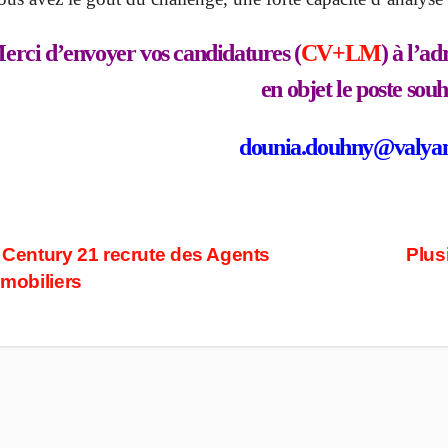
erci d’envoyer vos candidatures (
CV+LM
) à l’a
en objet le poste souh
dounia.douhny@valya
ost
Century 21 recrute des Agents
Plus
mobiliers
avigation