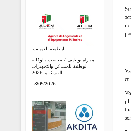
St
ac
no
pa
الوظيفة العمومية
مباراة توظيف 7 مناصب بالوكالة
الوطنية للمساكن والتجهيزات
Va
العسكرية 2026
et 
18/05/2026
Vo
ph
bi
se