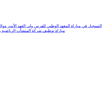
التسجيل في مباراة المعهد الوطني للفرس ولي العهد الأمير مولاي الحسن 6
مباراة توظيف شركة المنشآت الرياضية بفاس 2026.. توظيف 10 منا