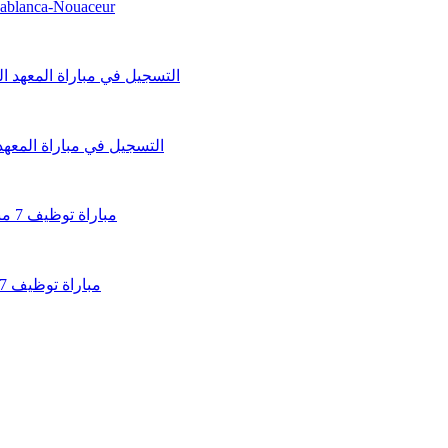
asablanca-Nouaceur
التسجيل في مباراة المعهد الو
مباراة توظيف 7 مناصب بالوكالة الوطنية للمساكن والتجهيزات العسكرية 2026