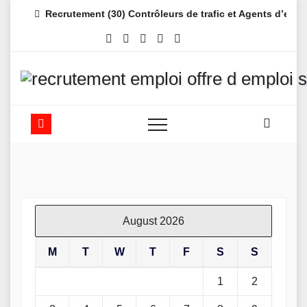
Skip
Recrutement (30) Contrôleurs de trafic et Agents d’es
to
content
August 2026
M
T
W
T
F
S
S
1
2