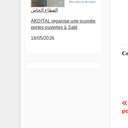
القطاع الخاص
AKDITAL organise une journée
portes ouvertes à Salé
18/05/2026
Co
P
po
n