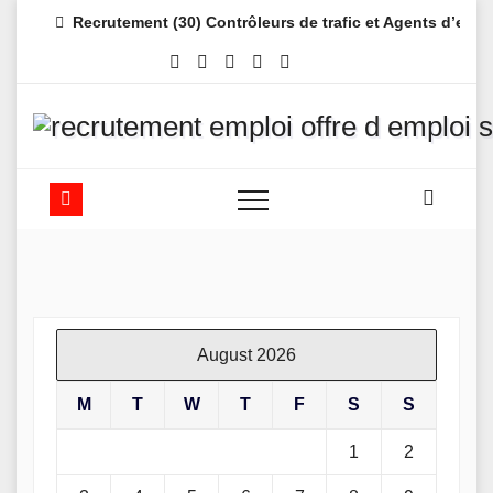
Skip
Recrutement (30) Contrôleurs de trafic et Agents d’es
to
content
August 2026
M
T
W
T
F
S
S
1
2