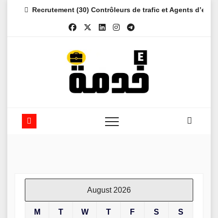
Skip
Recrutement (30) Contrôleurs de trafic et Agents d’es
to
content
August 2026
M
T
W
T
F
S
S