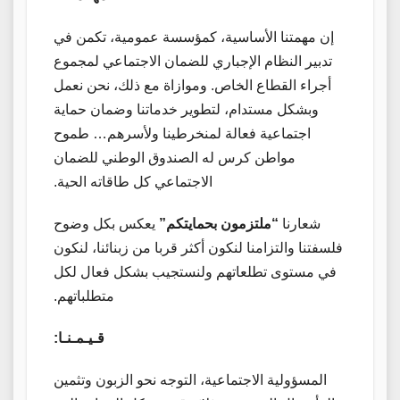
إن مهمتنا الأساسية، كمؤسسة عمومية، تكمن في
تدبير النظام الإجباري للضمان الاجتماعي لمجموع
أجراء القطاع الخاص. وموازاة مع ذلك، نحن نعمل
وبشكل مستدام، لتطوير خدماتنا وضمان حماية
اجتماعية فعالة لمنخرطينا ولأسرهم… طموح
مواطن كرس له الصندوق الوطني للضمان
الاجتماعي كل طاقاته الحية.
شعارنا
“ملتزمون بحمايتكم”
يعكس بكل وضوح
فلسفتنا والتزامنا لنكون أكثر قربا من زبنائنا، لنكون
في مستوى تطلعاتهم ولنستجيب بشكل فعال لكل
متطلباتهم.
قـيـمـنـا:
المسؤولية الاجتماعية، التوجه نحو الزبون وتثمين