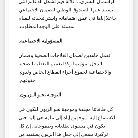
الرأسمال البشري… ثلاثة قيم تشكل الدعائم التي
يستند
عليها
الصندوق الوطني للضمان الاجتماعي
جاعلا إياها في عمق اهتماماته واستراتيجياته للقيام
بمهمته على الوجه المطلوب.
المسؤولية الاجتماعية:
نعمل جاهدين لضمان العلاجات الصحية وضمان
الدخل لمؤمنينا وكذا تعميم التغطية الصحية
والاجتماعية لجموع
أجراء
القطاع الخاص ولذوي
حقوقهم.
التوجـه نحـو الـزبـون:
كل طاقاتنا مجندة وموجهة نحو الزبون لنكون في
الاستماع إليه، موجهين إياه إلى ما يسعى إليه حتى
نكون في مستوى تطلعاته وطموحاته. إن كل
تركيزنا يسعى إلى جعل هذا الزبون يستفيد من