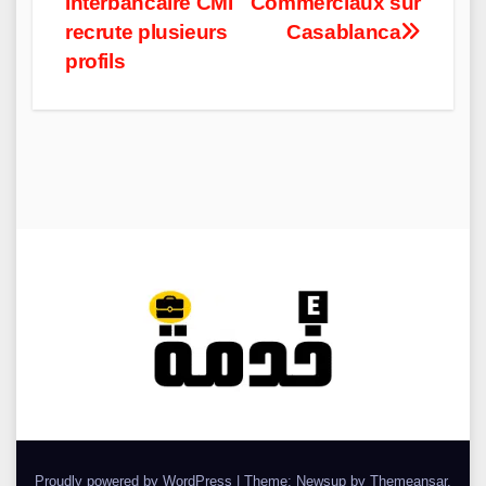
Interbancaire CMI
Commerciaux sur
recrute plusieurs
Casablanca
profils
Proudly powered by WordPress
|
Theme: Newsup by
Themeansar
.