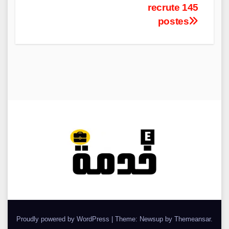
navigation
recrute 145
postes
Proudly powered by WordPress
|
Theme: Newsup by
Themeansar
.