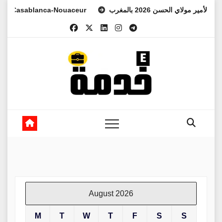
Skip
asablanca-Nouaceur
لعهد الأمير مولاي الحسن 2026 بالمغرب
to
content
August 2026
M
T
W
T
F
S
S