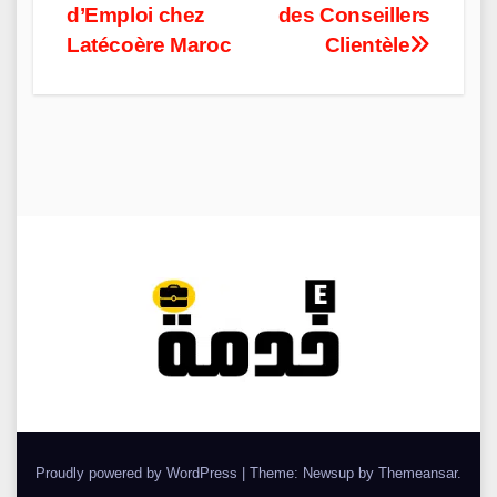
d’Emploi chez
des Conseillers
navigation
Latécoère Maroc
Clientèle
Proudly powered by WordPress
|
Theme: Newsup by
Themeansar
.