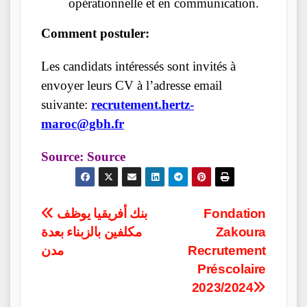
opérationnelle et en communication.
Comment postuler:
Les candidats intéressés sont invités à
envoyer leurs CV à l’adresse email
suivante:
recrutement.hertz-
maroc@gbh.fr
Source:
Source
Post
بنك أفريقيا يوظف
Fondation
مكلفين بالزبناء بعدة
Zakoura
navigation
مدن
Recrutement
Préscolaire
2023/2024