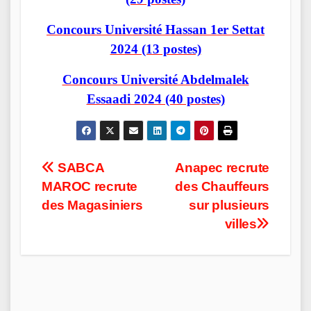
Concours Université Hassan 1er Settat
2024 (13 postes)
Concours Université Abdelmalek
Essaadi 2024 (40 postes)
Post
SABCA
Anapec recrute
MAROC recrute
des Chauffeurs
navigation
des Magasiniers
sur plusieurs
villes