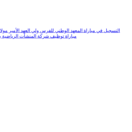
التسجيل في مباراة المعهد الوطني للفرس ولي العهد الأمير مولاي الحسن 6
مباراة توظيف شركة المنشآت الرياضية بفاس 2026.. توظيف 10 منا