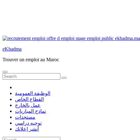
eKhadma
Trouver un emploi au Maroc
الوظيفة العمومية
القطاع الخاص
عمل بالخارج
نماذج المباريات
مستجدات
توجيه دراسي
أنشر إعلانك