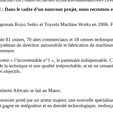
JTEKT-Maroc-recrute-des-Techniciens-Maintenance-en-CDI-
 Dans le cadre d’un nouveau projet, nous recrutons e
japonais Koyo Seiko et Toyoda Machine Works en 2006. Fa
t de 81 usines, 70 sites commerciaux et 18 centres techniq
 systèmes de direction automobile et fabrication de machine
 mesure.
ir « l’incontestable n°1 », le partenaire indispensable. C’
a technique et une qualité irréprochable, et en ne cessant 
s objectifs.
tinent Africain se fait au Maroc.
ionnier porté par un acteur majeur, une nouvelle spécialisa
ne en intégration et en densité technologique, renforçant ai