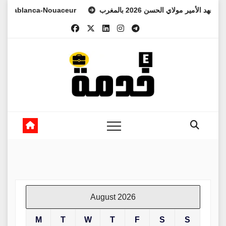
Skip
anca-Nouaceur
س ولي العهد الأمير مولاي الحسن 2026 بالمغرب
to
content
August 2026
M
T
W
T
F
S
S