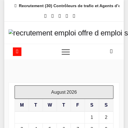
Skip
Recrutement (30) Contrôleurs de trafic et Agents d’es
to
content
August 2026
M
T
W
T
F
S
S
1
2