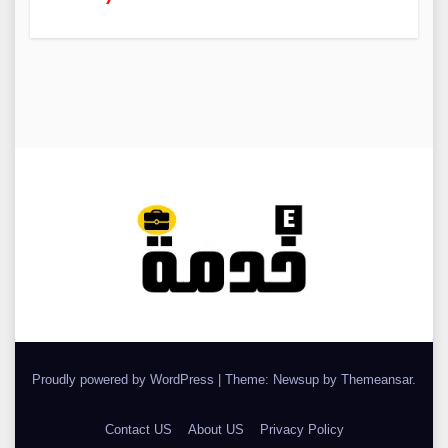
Proudly powered by WordPress
|
Theme: Newsup by
Themeansar
.
Contact US
About US
Privacy Policy