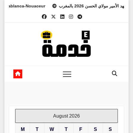
Skip
lanca-Nouaceur
ولي العهد الأمير مولاي الحسن 2026 بالمغرب
to
content
August 2026
M
T
W
T
F
S
S