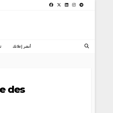
التسجيل في مباراة ال
أنشر إعلانك
ت
te des