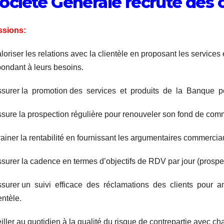
ociété Générale recrute des c
ssions:
loriser les relations avec la clientèle en proposant les services
pondant à leurs besoins.
ssurer la promotion des services et produits de la Banque p
ssure la prospection régulière pour renouveler son fond de com
ainer la rentabilité en fournissant les argumentaires commerciau
ssurer la cadence en termes d’objectifs de RDV par jour (prospec
ssurer un suivi efficace des réclamations des clients pour amé
entèle.
iller au quotidien à la qualité du risque de contrepartie avec ch