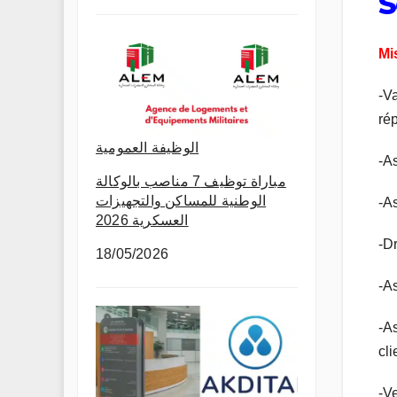
S
Mi
-Va
ré
الوظيفة العمومية
-A
مباراة توظيف 7 مناصب بالوكالة
الوطنية للمساكن والتجهيزات
-A
العسكرية 2026
-Dr
18/05/2026
-A
-A
cli
-Ve