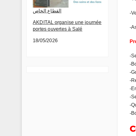
القطاع الخاص
-Ve
AKDITAL organise une journée
-A
portes ouvertes à Salé
18/05/2026
Pr
-Se
-B
-G
-Re
-E
-S
-Q
-B
C