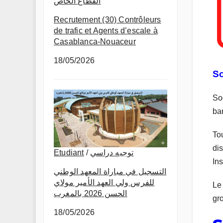
القطاع الخاص
Recrutement (30) Contrôleurs
de trafic et Agents d’escale à
Casablanca-Nouaceur
18/05/2026
So
So
ba
To
dis
Etudiant
/
توجيه دراسي
Ins
التسجيل في مباراة المعهد الوطني
للفرس ولي العهد الأمير مولاي
Le
الحسن 2026 بالمغرب
gr
18/05/2026