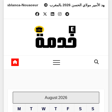
Skip
blanca-Nouaceur
لي العهد الأمير مولاي الحسن 2026 بالمغرب
to
content
August 2026
M
T
W
T
F
S
S